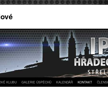
lové
OVÉ KLUBU
GALERIE ÚSPĚCHŮ
KALENDÁŘ
KONTAKT
ČLENS