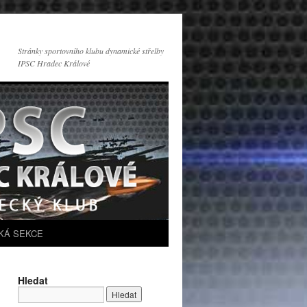
Stránky sportovního klubu dynamické střelby
IPSC Hradec Králové
KÁ SEKCE
Hledat