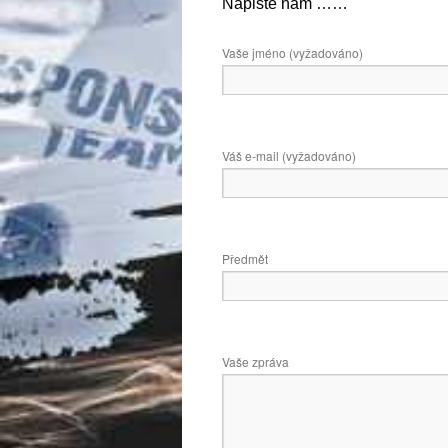
Napište nám ……
webu
Vaše jméno (vyžadováno)
Váš e-mail (vyžadováno)
Předmět
Vaše zpráva