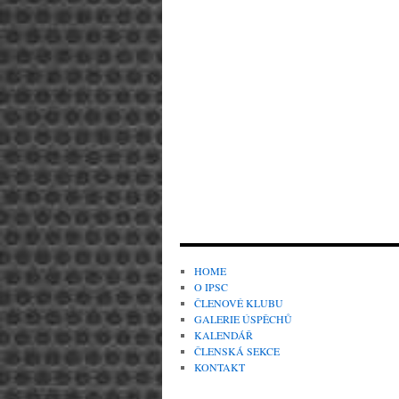
HOME
O IPSC
ČLENOVÉ KLUBU
GALERIE ÚSPĚCHŮ
KALENDÁŘ
ČLENSKÁ SEKCE
KONTAKT