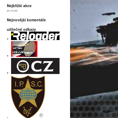
Nejbližší akce
no event
Nejnovější komentáře
užitečné odkazy