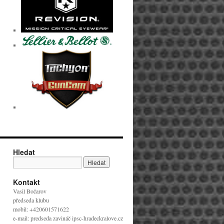
Hledat
Kontakt
Vasil Bočarov
předseda klubu
mobil: +420601571622
e-mail: predseda zavináč ipsc-hradeckralove.cz